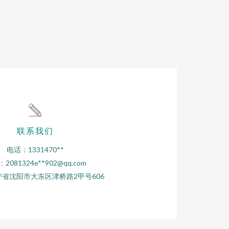
联系我们
电话：1331470**
2081324e**
902@qq.com
省沈阳市大东区津桥路2甲号606